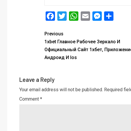
Facebook
Twitter
WhatsApp
Email
Messe
Sha
Previous
1xbet Главное Рабочее Зеркало И
Официальный Сайт 1хбет, Приложени
Андроид И Ios
Leave a Reply
Your email address will not be published.
Required fie
Comment
*