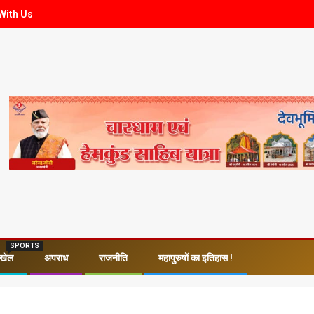
With Us
SPORTS
खेल
अपराध
राजनीति
महापुरुषों का इतिहास !