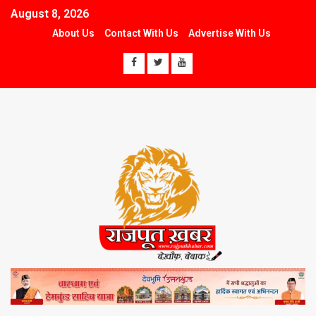
August 8, 2026
About Us
Contact With Us
Advertise With Us