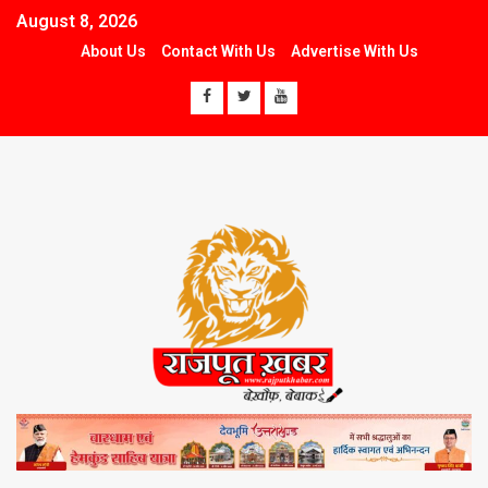
August 8, 2026
About Us
Contact With Us
Advertise With Us