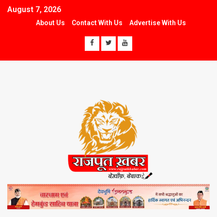
August 7, 2026
About Us
Contact With Us
Advertise With Us