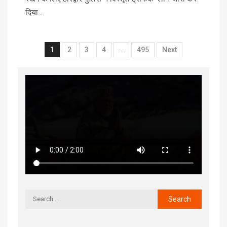
दिया...
1
2
3
4
…
495
Next