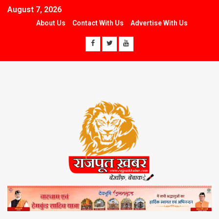
August 7, 2026
About Us
Contact With Us
Advertise With Us