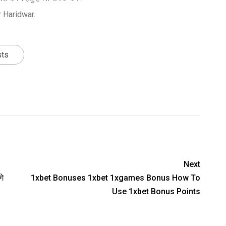
 Haridwar.
sts
nger
re
Next
गे
1xbet Bonuses 1xbet 1xgames Bonus How To
Use 1xbet Bonus Points