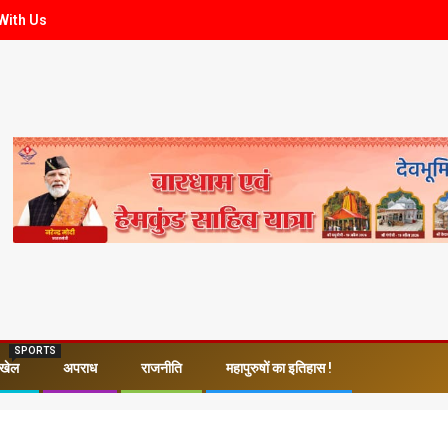
With Us
SPORTS
खेल
अपराध
राजनीति
महापुरुषों का इतिहास !