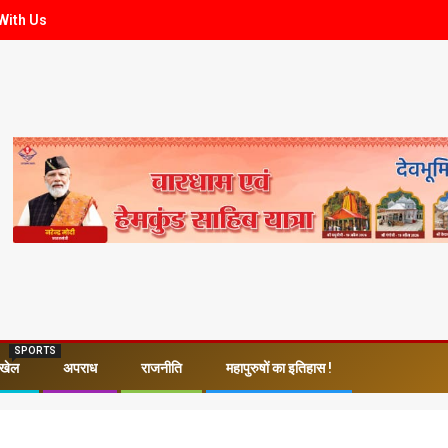
With Us
SPORTS
खेल
अपराध
राजनीति
महापुरुषों का इतिहास !