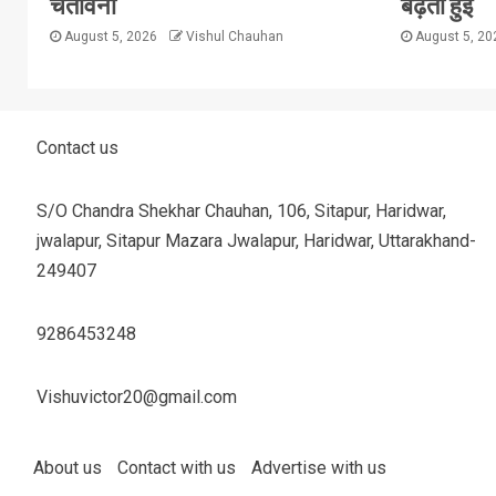
चेतावनी
बढ़ती हुई
August 5, 2026
Vishul Chauhan
August 5, 2
Contact us
S/O Chandra Shekhar Chauhan, 106, Sitapur, Haridwar,
jwalapur, Sitapur Mazara Jwalapur, Haridwar, Uttarakhand-
249407
9286453248
Vishuvictor20@gmail.com
About us
Contact with us
Advertise with us