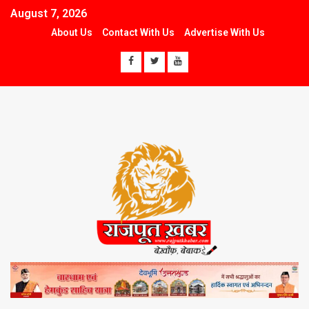
August 7, 2026
About Us
Contact With Us
Advertise With Us