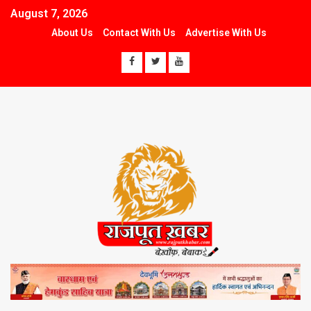
August 7, 2026
About Us
Contact With Us
Advertise With Us