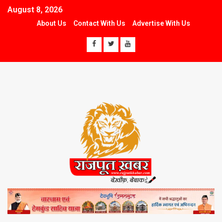
August 8, 2026
About Us
Contact With Us
Advertise With Us