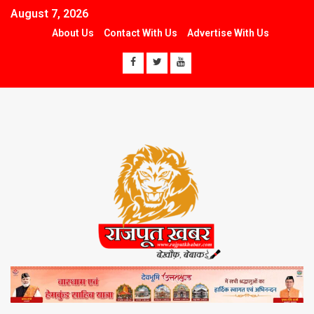
August 7, 2026
About Us
Contact With Us
Advertise With Us