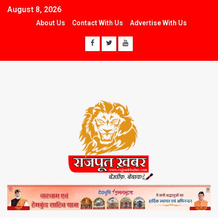
August 8, 2026
About Us
Contact With Us
Advertise With Us