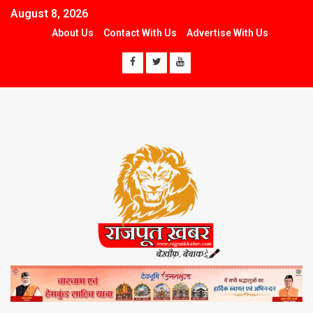
August 8, 2026
About Us
Contact With Us
Advertise With Us