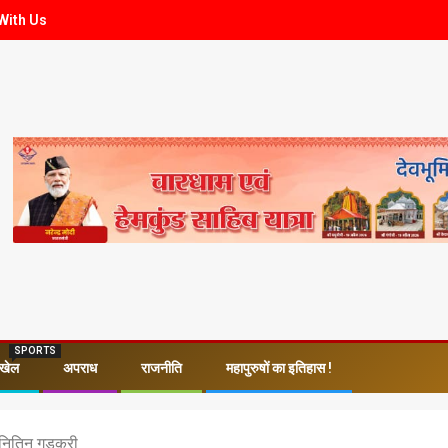
With Us
SPORTS
खेल
अपराध
राजनीति
महापुरुषों का इतिहास !
 नितिन गडकरी