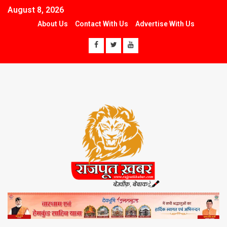
August 8, 2026
About Us
Contact With Us
Advertise With Us