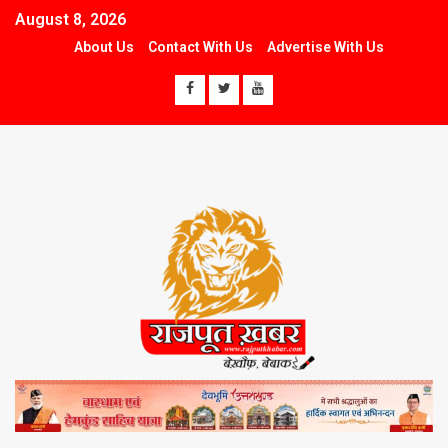
August 8, 2026
About Us
Contact With Us
Advertise With Us