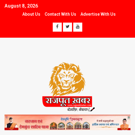
August 8, 2026
About Us
Contact With Us
Advertise With Us