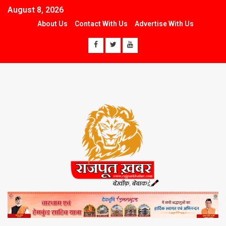
August 8, 2026
About Us
Contact With Us
Advertise With Us