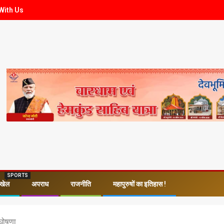
With Us
SPORTS
खेल
अपराध
राजनीति
महापुरुषों का इतिहास !
 घोषणा