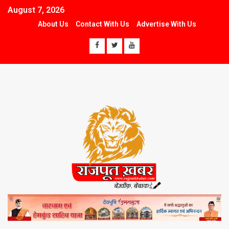
August 7, 2026
About Us
Contact With Us
Advertise With Us