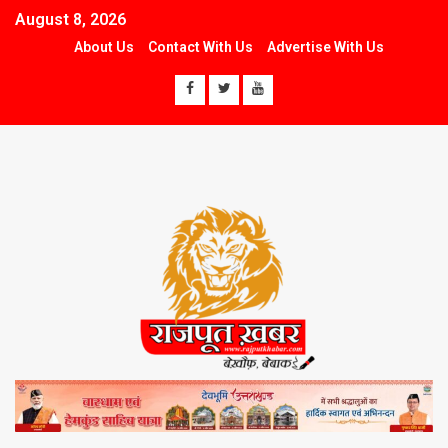
August 8, 2026
About Us
Contact With Us
Advertise With Us