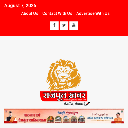
August 7, 2026
About Us
Contact With Us
Advertise With Us