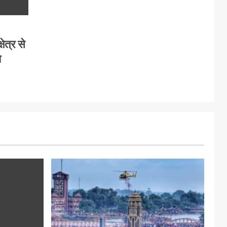
षेत्र से
े