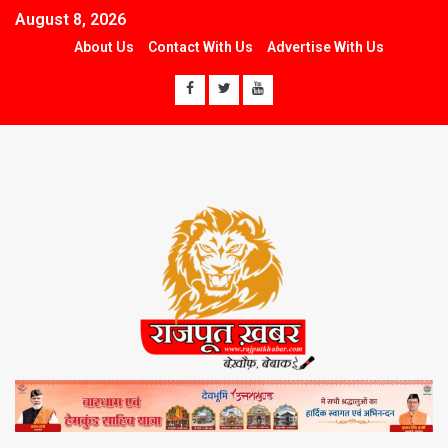
August 8, 2026
About Us
Contact With Us
Advertise With Us