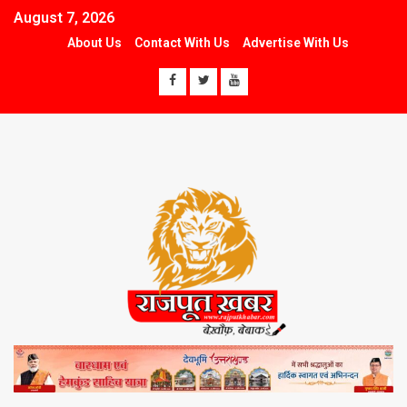
August 7, 2026
About Us
Contact With Us
Advertise With Us