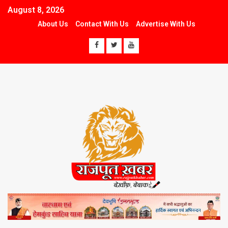
August 8, 2026
About Us
Contact With Us
Advertise With Us