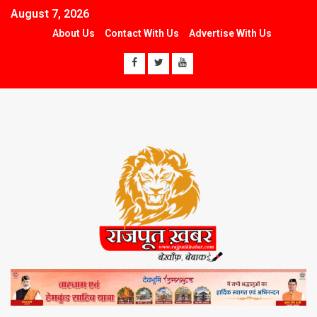
August 7, 2026
About Us
Contact With Us
Advertise With Us