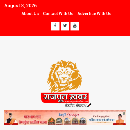
August 8, 2026
About Us
Contact With Us
Advertise With Us