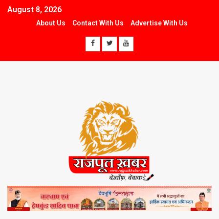
August 8, 2026
About Us
Contact With Us
Advertise With Us