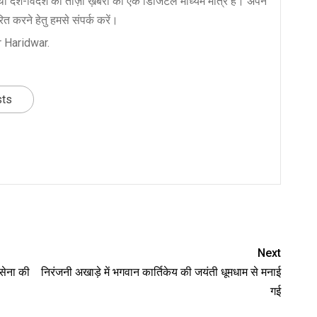
ा देश-विदेश की ताज़ा ख़बरों का एक डिजिटल माध्यम मात्र है। अपने
त करने हेतु हमसे संपर्क करें।
 Haridwar.
sts
nger
re
Next
 सेना की
निरंजनी अखाड़े में भगवान कार्तिकेय की जयंती धूमधाम से मनाई
गई