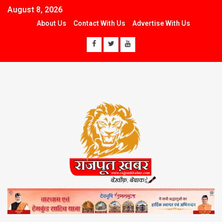
August 8, 2026
About Us
Contact With Us
Advertise With Us