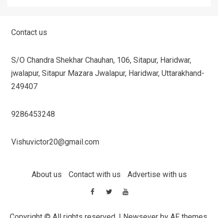
Contact us
S/O Chandra Shekhar Chauhan, 106, Sitapur, Haridwar,
jwalapur, Sitapur Mazara Jwalapur, Haridwar, Uttarakhand-
249407
9286453248
Vishuvictor20@gmail.com
About us
Contact with us
Advertise with us
Copyright © All rights reserved.
|
Newsever
by AF themes.