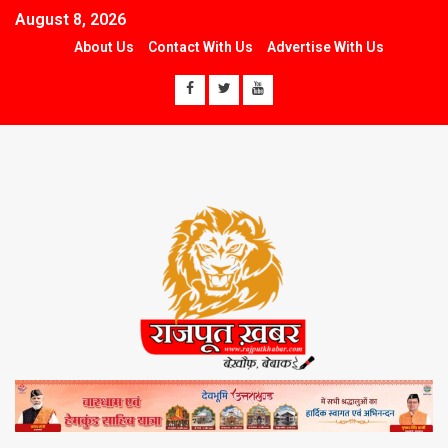
August 8, 2026
About Us
Contact With Us
Advertise With Us