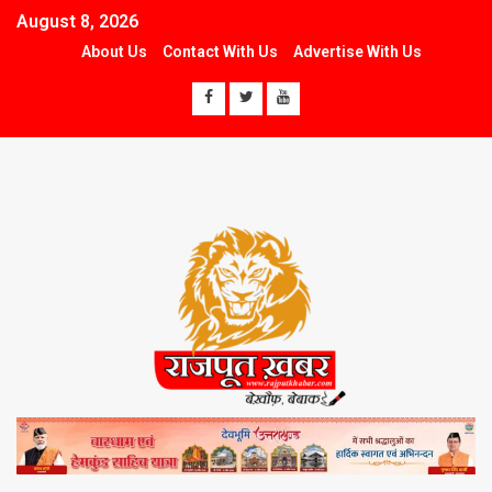
August 8, 2026
About Us
Contact With Us
Advertise With Us