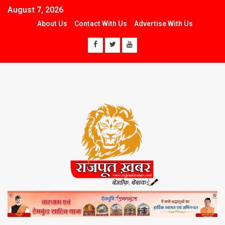
August 7, 2026
About Us
Contact With Us
Advertise With Us