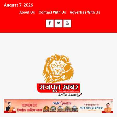
August 7, 2026
About Us
Contact With Us
Advertise With Us