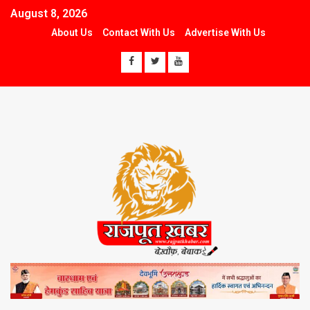
August 8, 2026
About Us
Contact With Us
Advertise With Us