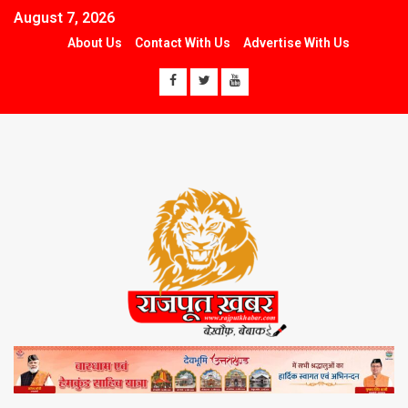
August 7, 2026
About Us
Contact With Us
Advertise With Us