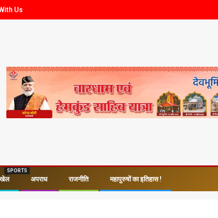
With Us
SPORTS
खेल
अपराध
राजनीति
महापुरुषों का इतिहास !