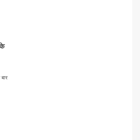
के
स बार