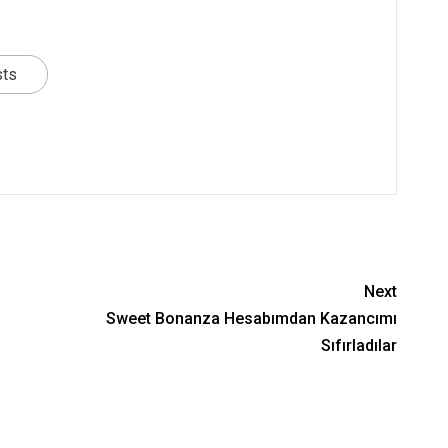
sts
nger
re
Next
Sweet Bonanza Hesabımdan Kazancımı
Sıfırladılar