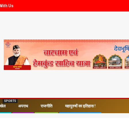
With Us
SPORTS
खेल
अपराध
राजनीति
महापुरुषों का इतिहास !