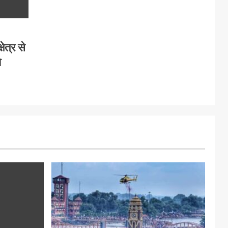
षेत्र से
े