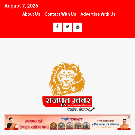
August 7, 2026
About Us
Contact With Us
Advertise With Us