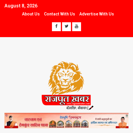
August 8, 2026
About Us
Contact With Us
Advertise With Us