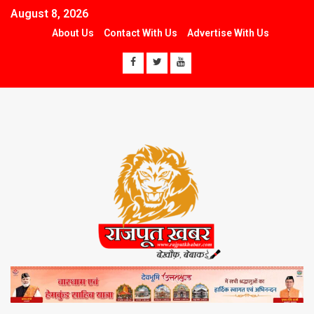
August 8, 2026
About Us
Contact With Us
Advertise With Us