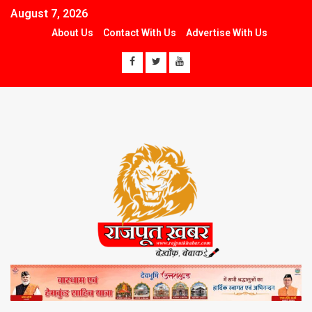
August 7, 2026
About Us
Contact With Us
Advertise With Us