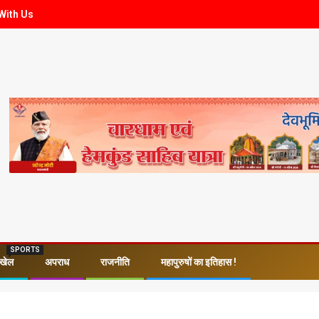
With Us
SPORTS
खेल
अपराध
राजनीति
महापुरुषों का इतिहास !