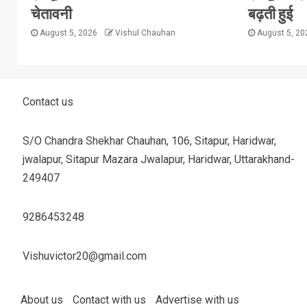
चेतावनी
बढ़ती हुई
August 5, 2026
Vishul Chauhan
August 5, 2
Contact us
S/O Chandra Shekhar Chauhan, 106, Sitapur, Haridwar,
jwalapur, Sitapur Mazara Jwalapur, Haridwar, Uttarakhand-
249407
9286453248
Vishuvictor20@gmail.com
About us
Contact with us
Advertise with us