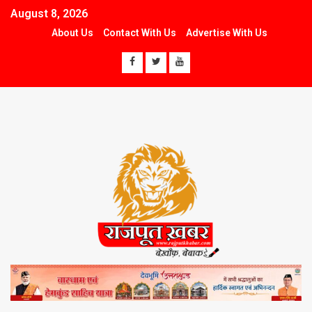
August 8, 2026
About Us
Contact With Us
Advertise With Us