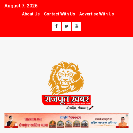
August 7, 2026
About Us
Contact With Us
Advertise With Us