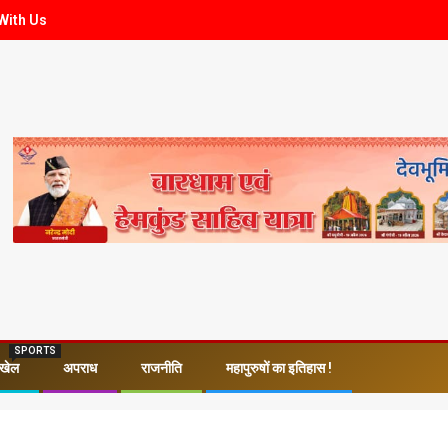
With Us
SPORTS
खेल
अपराध
राजनीति
महापुरुषों का इतिहास !