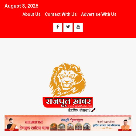
August 8, 2026
About Us
Contact With Us
Advertise With Us