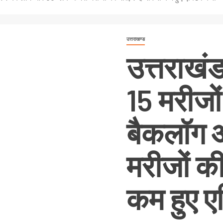
उत्तराखण्ड
उत्तराखं
15 मरीजो
बैकलॉग 
मरीजों क
कम हुए ए