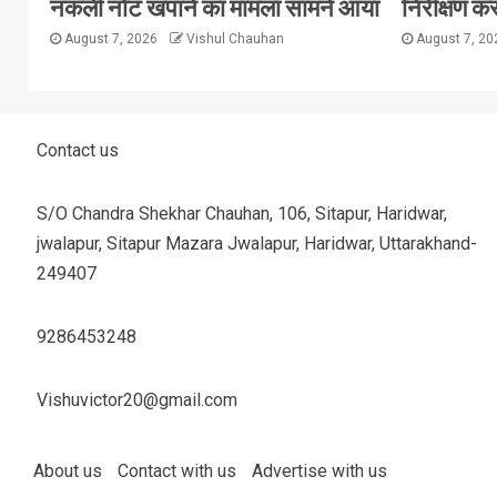
नकली नोट खपाने का मामला सामने आया
निरीक्षण कर
August 7, 2026
Vishul Chauhan
August 7, 2
Contact us
S/O Chandra Shekhar Chauhan, 106, Sitapur, Haridwar,
jwalapur, Sitapur Mazara Jwalapur, Haridwar, Uttarakhand-
249407
9286453248
Vishuvictor20@gmail.com
About us
Contact with us
Advertise with us